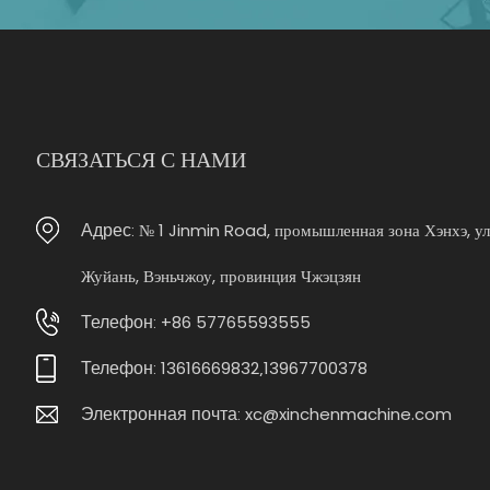
СВЯЗАТЬСЯ С НАМИ
№ 1 Jinmin Road, промышленная зона Хэнхэ, у
Адрес:
Жуйань, Вэньчжоу, провинция Чжэцзян
+86 57765593555
Телефон:
13616669832
13967700378
Телефон:
,
xc@xinchenmachine.com
Электронная почта: