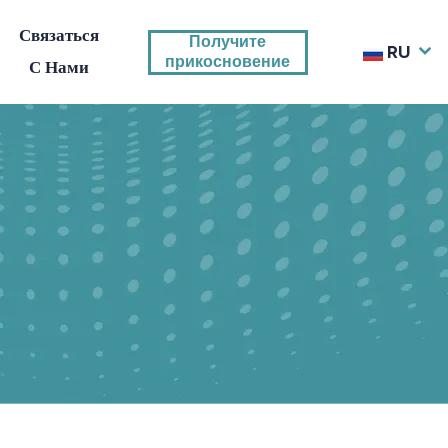
Связаться
Получите
RU
прикосновение
С Нами