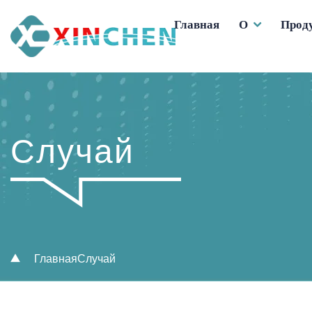
Главная
О
Прод
Случай
Главная
Случай