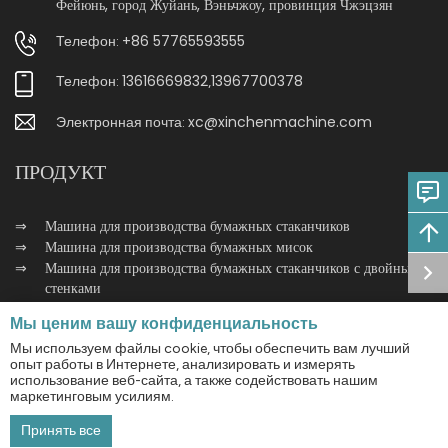
Фейюнь, город Жуйань, Вэньчжоу, провинция Чжэцзян
+86 57765593555
Телефон:
13616669832
13967700378
Телефон:
,
xc@xinchenmachine.com
Электронная почта:
ПРОДУКТ
Машина для производства бумажных стаканчиков
Машина для производства бумажных мисок
Машина для производства бумажных стаканчиков с двойными
стенками
Машина для упаковки бумажных стаканчиков
Мы ценим вашу конфиденциальность
Мы используем файлы cookie, чтобы обеспечить вам лучший
опыт работы в Интернете, анализировать и измерять
использование веб-сайта, а также содействовать нашим
Авторские права © 2024 WENZHOU XINCHEN MACHINERY CO.,
маркетинговым усилиям.
LTD. Все права защищены.
Принять все